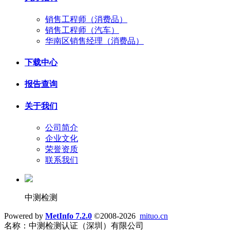
销售工程师（消费品）
销售工程师（汽车）
华南区销售经理（消费品）
下载中心
报告查询
关于我们
公司简介
企业文化
荣誉资质
联系我们
中测检测
Powered by
MetInfo 7.2.0
©2008-2026
mituo.cn
名称：中测检测认证（深圳）有限公司