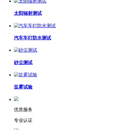
太阳辐射测试
汽车车灯防水测试
砂尘测试
盐雾试验
优质服务
专业认证