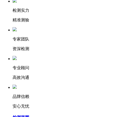
检测实力
精准测验
专家团队
资深检测
专业顾问
高效沟通
品牌信赖
安心无忧