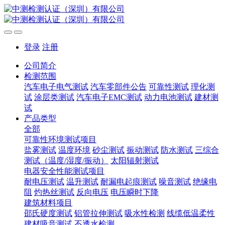
登录
注册
公司简介
检测范围
汽车电子电气测试
汽车零部件公告
可靠性测试
理化测
试
涂层类测试
汽车电子EMC测试
动力电池测试
建材测
试
产品类型
全部
可靠性环境测试项目
盐雾测试
温度环境
砂尘测试
振动测试
防水测试
三综合
测试（温度/湿度/振动）
太阳辐射测试
电器安全性能测试项目
耐电压测试
温升测试
耐漏电起痕测试
噪音测试
绝缘电
阻
灼热丝测试
反向电压
电压瞬时下降
建筑材料项目
邵氏硬度测试
铝管拉伸测试
吸水性检测
线缆低温柔性
建材吸音测试
不透水检测