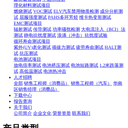
理化材料测试项目
燃烧测试
VOC测试
ELV汽车禁用物质检测
成分分析测
试
屈服强度测试
PAHS多环芳烃
维卡热变形测试
EMC测试项目
辐射测试
传导测试
功率骚扰检测
大电流注入（BCI）法
测试
静电抗扰度测试
浪涌（冲击）抗扰度试验
循环寿命测试项目
紫外(UV)老化测试
插拔力测试
疲劳寿命测试
HALT测
试
抗压测试
电池测试项目
放电倍率测试
电池挤压测试
电池短路测试
1.2米跌落测
试
高低温测试
电池热冲击
人才招聘
全部
销售工程师（消费品）
销售工程师（汽车）
华南
区销售经理（消费品）
下载中心
报告查询
关于我们
公司简介
企业文化
荣誉资质
联系我们