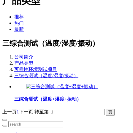
产品类型
推荐
热门
最新
三综合测试（温度/湿度/振动）
公司简介
产品类型
可靠性环境测试项目
三综合测试（温度/湿度/振动）
三综合测试（温度+湿度+振动）
上一页
1
下一页
转至第