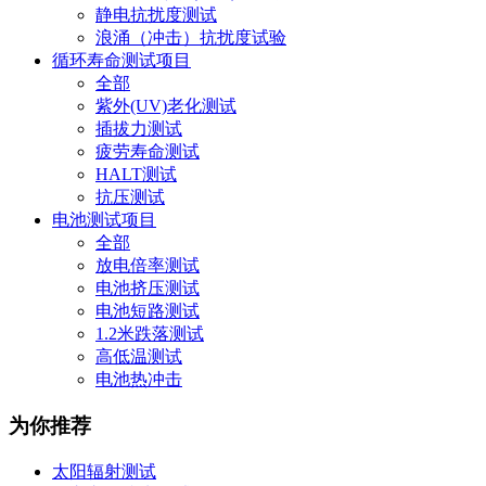
静电抗扰度测试
浪涌（冲击）抗扰度试验
循环寿命测试项目
全部
紫外(UV)老化测试
插拔力测试
疲劳寿命测试
HALT测试
抗压测试
电池测试项目
全部
放电倍率测试
电池挤压测试
电池短路测试
1.2米跌落测试
高低温测试
电池热冲击
为你推荐
太阳辐射测试