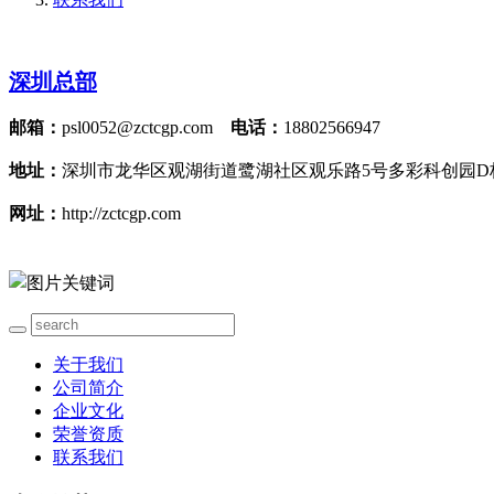
深圳总部
邮箱：
psl0052
@zctcgp.com
电话：
18802566947
地址：
深圳市龙华区观湖街道鹭湖社区观乐路5号多彩科创园D栋
网址：
http://zctcgp.com
关于我们
公司简介
企业文化
荣誉资质
联系我们