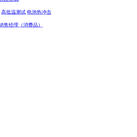
高低温测试
电池热冲击
销售经理（消费品）