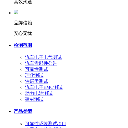
高效沟通
品牌信赖
安心无忧
检测范围
汽车电子电气测试
汽车零部件公告
可靠性测试
理化测试
涂层类测试
汽车电子EMC测试
动力电池测试
建材测试
产品类型
可靠性环境测试项目