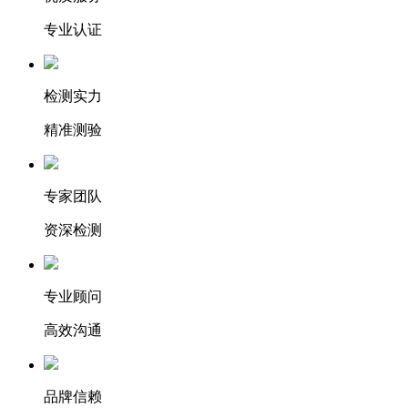
专业认证
检测实力
精准测验
专家团队
资深检测
专业顾问
高效沟通
品牌信赖