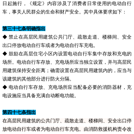
日起施行，《规定》内容涉及了消费者日常使用的电动自行
车，事关人民群众的生命和财产安全。其中具体要求如下：
第三十七条明确指出
◆ 禁止在高层民用建筑公共门厅、疏散走道、楼梯间、安全
出口停放电动自行车或者为电动自行车充电。
◆ 鼓励在高层住宅小区内设置电动自行车集中存放和充电的
场所。电动自行车存放、充电场所应当独立设置，并与高层民
用建筑保持安全距离；确需设置在高层民用建筑内的，应当与
该建筑的其他部分进行防火分隔。
◆ 电动自行车存放、充电场所应当配备必要的消防器材，充
电设施应当具备充满自动断电功能。
第四十七条指出
在高层民用建筑的公共门厅、疏散走道、楼梯间、安全出口停
放电动自行车或者为电动自行车充电。由消防救援机构责令改