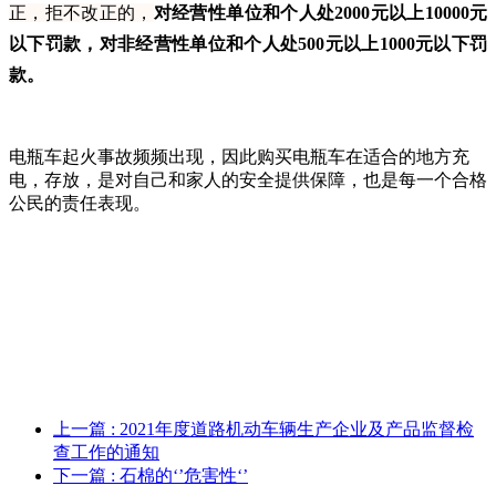
正，拒不改正的，
对经营性单位和个人处2000元以上10000元
以下罚款，对非经营性单位和个人处500元以上1000元以下罚
款。
电瓶车起火事故频频出现，因此购买电瓶车在适合的地方充
电，存放，是对自己和家人的安全提供保障，也是每一个合格
公民的责任表现。
上一篇
: 2021年度道路机动车辆生产企业及产品监督检
查工作的通知
下一篇
: 石棉的‘’危害性‘’