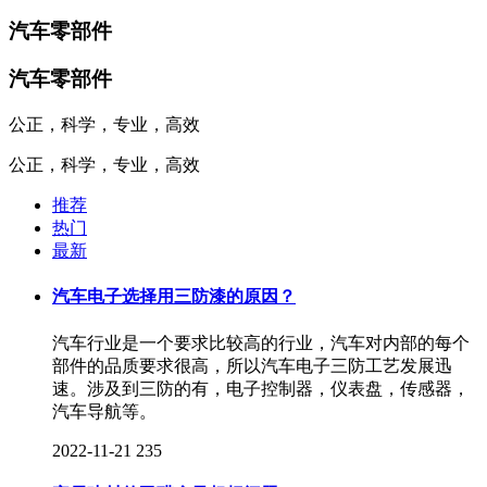
汽车零部件
汽车零部件
公正，科学，专业，高效
公正，科学，专业，高效
推荐
热门
最新
汽车电子选择用三防漆的原因？
汽车行业是一个要求比较高的行业，汽车对内部的每个
部件的品质要求很高，所以汽车电子三防工艺发展迅
速。涉及到三防的有，电子控制器，仪表盘，传感器，
汽车导航等。
2022-11-21
235