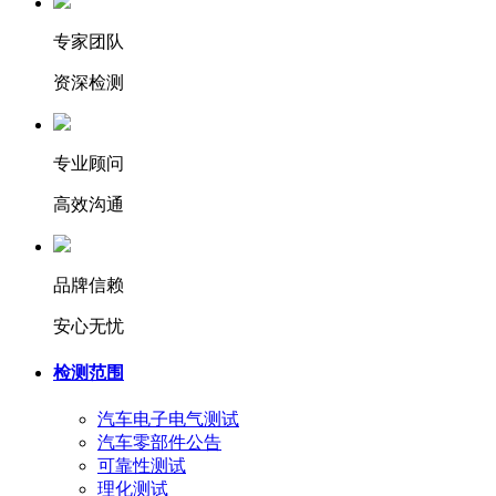
专家团队
资深检测
专业顾问
高效沟通
品牌信赖
安心无忧
检测范围
汽车电子电气测试
汽车零部件公告
可靠性测试
理化测试