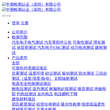
登录
注册
公司简介
检测范围
汽车电子电气测试
汽车零部件公告
可靠性测试
理化测
试
涂层类测试
汽车电子EMC测试
动力电池测试
建材测
试
产品类型
全部
可靠性环境测试项目
盐雾测试
温度环境
砂尘测试
振动测试
防水测试
三综合
测试（温度/湿度/振动）
太阳辐射测试
电器安全性能测试项目
耐电压测试
温升测试
耐漏电起痕测试
噪音测试
绝缘电
阻
灼热丝测试
反向电压
电压瞬时下降
建筑材料项目
邵氏硬度测试
铝管拉伸测试
吸水性检测
线缆低温柔性
建材吸音测试
不透水检测