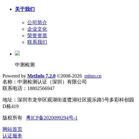
关于我们
公司简介
企业文化
荣誉资质
联系我们
中测检测
Powered by
MetInfo 7.2.0
©2008-2026
mituo.cn
名称：中测检测认证（深圳）有限公司
联系电话：18802566947
地址：深圳市龙华区观湖街道鹭湖社区观乐路5号多彩科创园
D栋419
版权所有
粤ICP备2020099294号-1
网站首页
认证服务