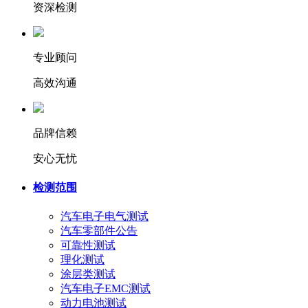
资深检测
专业顾问
高效沟通
品牌信赖
安心无忧
检测范围
汽车电子电气测试
汽车零部件公告
可靠性测试
理化测试
涂层类测试
汽车电子EMC测试
动力电池测试